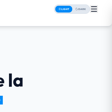
LIGHT
DARK
 la
a